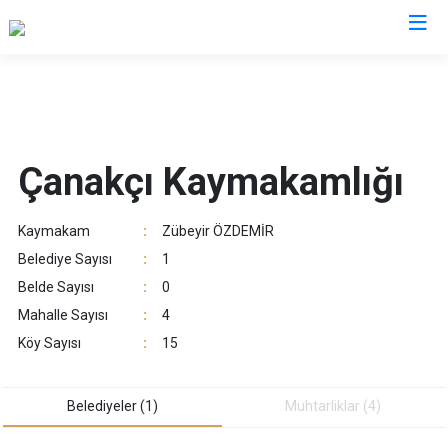
Giresun
Alucra
Görele
Çanakçı Kaymakamlığı
Bulancak
Güce
Çamoluk
Keşap
Kaymakam
:
Zübeyir ÖZDEMİR
Çanakçı
Piraziz
Belediye Sayısı
:
1
Dereli
Şebinkarahisar
Belde Sayısı
:
0
Doğankent
Tirebolu
Mahalle Sayısı
:
4
Espiye
Yağlıdere
Köy Sayısı
:
15
Eynesil
Belediyeler (1)
Muhtarliklar (4)