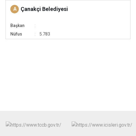
Çanakçi Belediyesi
A
Başkan
Nüfus
5.783