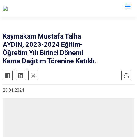
Giresun
Kaymakam Mustafa Talha
AYDIN, 2023-2024 Eğitim-
Alucra
Görele
Öğretim Yılı Birinci Dönemi
Bulancak
Güce
Karne Dağıtım Törenine Katıldı.
Çamoluk
Keşap
Çanakçı
Piraziz
Dereli
Şebinkarahisar
20.01.2024
Doğankent
Tirebolu
Espiye
Yağlıdere
Eynesil