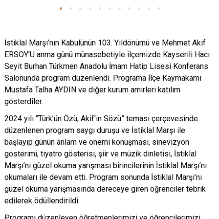
İstiklal Marşı’nın Kabulünün 103. Yıldönümü ve Mehmet Akif
ERSOY’U anma günü münasebetiyle ilçemizde Kayserili Hacı
Seyit Burhan Türkmen Anadolu İmam Hatip Lisesi Konferans
Salonunda program düzenlendi. Programa İlçe Kaymakamı
Mustafa Talha AYDIN ve diğer kurum amirleri katılım
gösterdiler.
2024 yılı “Türk’ün Özü, Akif’in Sözü” teması çerçevesinde
düzenlenen program saygı duruşu ve İstiklal Marşı ile
başlayıp günün anlam ve önemi konuşması, sinevizyon
gösterimi, tiyatro gösterisi, şiir ve müzik dinletisi, İstiklal
Marşı’nı güzel okuma yarışması birincilerinin İstiklal Marşı’nı
okumaları ile devam etti. Program sonunda İstiklal Marşı’nı
güzel okuma yarışmasında dereceye giren öğrenciler tebrik
edilerek ödüllendirildi.
Programı düzenleyen öğretmenlerimizi ve öğrencilerimizi