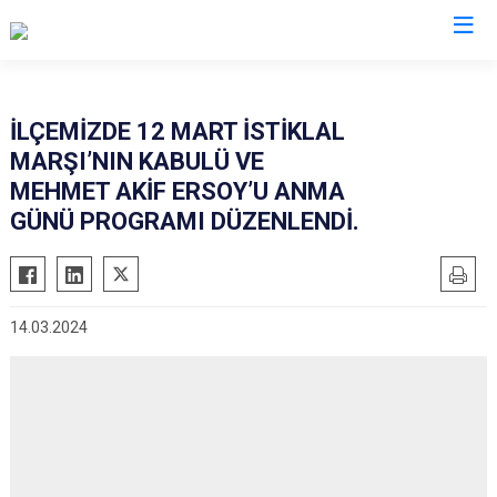
Giresun
İLÇEMİZDE 12 MART İSTİKLAL
MARŞI’NIN KABULÜ VE
Alucra
Görele
MEHMET AKİF ERSOY’U ANMA
Bulancak
Güce
GÜNÜ PROGRAMI DÜZENLENDİ.
Çamoluk
Keşap
Çanakçı
Piraziz
Dereli
Şebinkarahisar
14.03.2024
Doğankent
Tirebolu
Espiye
Yağlıdere
Eynesil