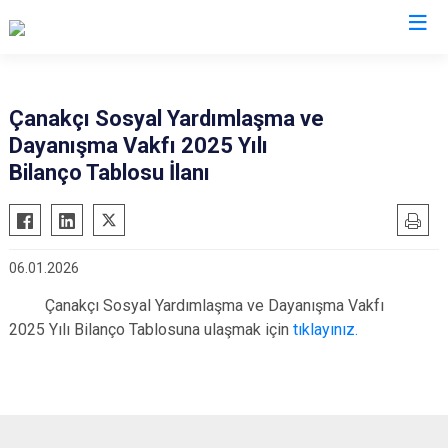
Giresun
Çanakçı Sosyal Yardımlaşma ve
Dayanışma Vakfı 2025 Yılı
Alucra
Görele
Bilanço Tablosu İlanı
Bulancak
Güce
Çamoluk
Keşap
Çanakçı
Piraziz
06.01.2026
Dereli
Şebinkarahisar
Çanakçı Sosyal Yardımlaşma ve Dayanışma Vakfı
Doğankent
Tirebolu
2025 Yılı Bilanço Tablosuna ulaşmak için
tıklayınız.
Espiye
Yağlıdere
Eynesil