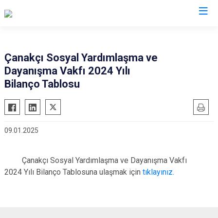
Giresun
Çanakçı Sosyal Yardımlaşma ve
Dayanışma Vakfı 2024 Yılı
Alucra
Görele
Bilanço Tablosu
Bulancak
Güce
Çamoluk
Keşap
Çanakçı
Piraziz
09.01.2025
Dereli
Şebinkarahisar
Doğankent
Tirebolu
Çanakçı Sosyal Yardımlaşma ve Dayanışma Vakfı
Espiye
Yağlıdere
2024 Yılı Bilanço Tablosuna ulaşmak için
tıklayınız.
Eynesil