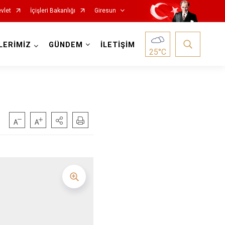
vlet
İçişleri Bakanlığı
Giresun
LERİMİZ
GÜNDEM
İLETİŞİM
25
°C
Görele
Güce
Keşap
Piraziz
Şebinkarahisar