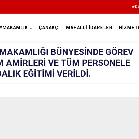
e-De
YMAKAMLIK
ÇANAKÇI
MAHALLİ İDARELER
HİZMET
Giresun
MAKAMLIĞI BÜNYESİNDE GÖREV
 AMİRLERİ VE TÜM PERSONELE
ALIK EĞİTİMİ VERİLDİ.
Alucra
Bulancak
Çamoluk
Çanakçı
Dereli