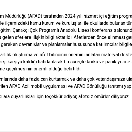
rum Müdürlüğü (AFAD) tarafından 2024 yılı hizmet içi eğitim pro
le ilçemizdeki kamu kurum ve kuruluşları ile okullarda bulunan tü
. Eğitim, Çanakçı Çok Programlı Anadolu Lisesi konferans salonunda
elen afetlere ilişkin bilgi aktarıldı. Afetlerden önce alınması ge
gereken davranışlar ve planlamalar hususunda katılımcılar bilgilen
arlılık oluşturma ve afet bilincinin önemini anlatan materyal deste
rşı karşıya kaldığı hatırlatılarak bu süreçte korku ve panik yerine
ne geçilmesinin önemli olduğu belirtildi.
umlarında daha fazla can kurtarmak ve daha çok vatandaşımıza ula
irilen AFAD Acil mobil uygulaması ve AFAD Gönüllüğü tanıtımı yapı
ılara duyarlılıkları için teşekkür ediyor, afetsiz ömürler diliyoruz.